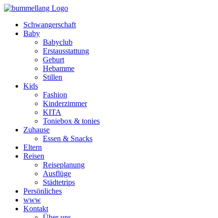
Schwangerschaft
Baby
Babyclub
Erstausstattung
Geburt
Hebamme
Stillen
Kids
Fashion
Kinderzimmer
KITA
Toniebox & tonies
Zuhause
Essen & Snacks
Eltern
Reisen
Reiseplanung
Ausflüge
Städtetrips
Persönliches
www
Kontakt
Über uns