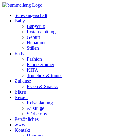
Schwangerschaft
Baby
Babyclub
Erstausstattung
Geburt
Hebamme
Stillen
Kids
Fashion
Kinderzimmer
KITA
Toniebox & tonies
Zuhause
Essen & Snacks
Eltern
Reisen
Reiseplanung
Ausflüge
Städtetrips
Persönliches
www
Kontakt
Über uns