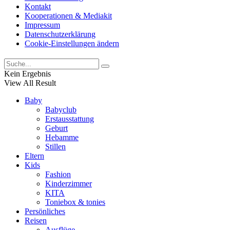
Kontakt
Kooperationen & Mediakit
Impressum
Datenschutzerklärung
Cookie-Einstellungen ändern
Kein Ergebnis
View All Result
Baby
Babyclub
Erstausstattung
Geburt
Hebamme
Stillen
Eltern
Kids
Fashion
Kinderzimmer
KITA
Toniebox & tonies
Persönliches
Reisen
Ausflüge