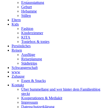
Erstausstattung
Geburt
Hebamme
Stillen
Eltern
Kids
Fashion
Kinderzimmer
KITA
Toniebox & tonies
Persönliches
Reisen
Ausflüge
Reiseplanung
Städtetrips
Schwangerschaft
www
Zuhause
Essen & Snacks
Kontakt
Über bummellang und wer hinter dem Familienblog
steckt
Kooperationen & Mediakit
Impressum
Datenschutzerklärung