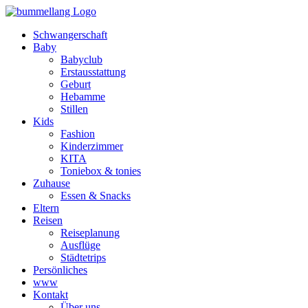
Schwangerschaft
Baby
Babyclub
Erstausstattung
Geburt
Hebamme
Stillen
Kids
Fashion
Kinderzimmer
KITA
Toniebox & tonies
Zuhause
Essen & Snacks
Eltern
Reisen
Reiseplanung
Ausflüge
Städtetrips
Persönliches
www
Kontakt
Über uns