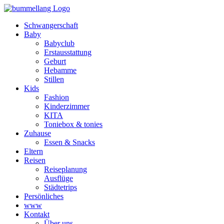
Schwangerschaft
Baby
Babyclub
Erstausstattung
Geburt
Hebamme
Stillen
Kids
Fashion
Kinderzimmer
KITA
Toniebox & tonies
Zuhause
Essen & Snacks
Eltern
Reisen
Reiseplanung
Ausflüge
Städtetrips
Persönliches
www
Kontakt
Über uns