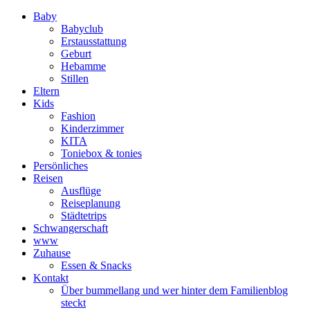
Baby
Babyclub
Erstausstattung
Geburt
Hebamme
Stillen
Eltern
Kids
Fashion
Kinderzimmer
KITA
Toniebox & tonies
Persönliches
Reisen
Ausflüge
Reiseplanung
Städtetrips
Schwangerschaft
www
Zuhause
Essen & Snacks
Kontakt
Über bummellang und wer hinter dem Familienblog
steckt