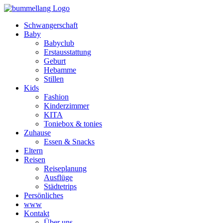
Schwangerschaft
Baby
Babyclub
Erstausstattung
Geburt
Hebamme
Stillen
Kids
Fashion
Kinderzimmer
KITA
Toniebox & tonies
Zuhause
Essen & Snacks
Eltern
Reisen
Reiseplanung
Ausflüge
Städtetrips
Persönliches
www
Kontakt
Über uns