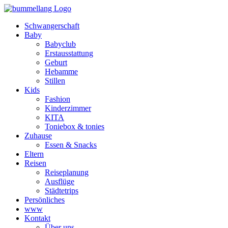
Schwangerschaft
Baby
Babyclub
Erstausstattung
Geburt
Hebamme
Stillen
Kids
Fashion
Kinderzimmer
KITA
Toniebox & tonies
Zuhause
Essen & Snacks
Eltern
Reisen
Reiseplanung
Ausflüge
Städtetrips
Persönliches
www
Kontakt
Über uns