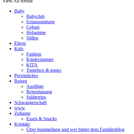
View All Result
Baby
Babyclub
Erstausstattung
Geburt
Hebamme
Stillen
Eltern
Kids
Fashion
Kinderzimmer
KITA
Toniebox & tonies
Persönliches
Reisen
Ausflüge
Reiseplanung
Städtetrips
Schwangerschaft
www
Zuhause
Essen & Snacks
Kontakt
Über bummellang und wer hinter dem Familienblog