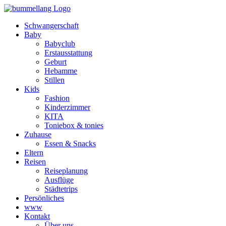
Schwangerschaft
Baby
Babyclub
Erstausstattung
Geburt
Hebamme
Stillen
Kids
Fashion
Kinderzimmer
KITA
Toniebox & tonies
Zuhause
Essen & Snacks
Eltern
Reisen
Reiseplanung
Ausflüge
Städtetrips
Persönliches
www
Kontakt
Über uns