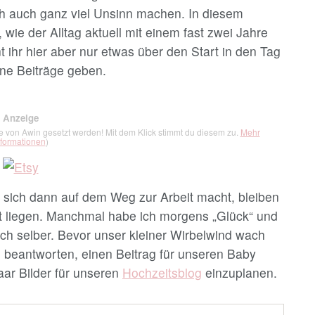
ch auch ganz viel Unsinn machen. In diesem
wie der Alltag aktuell mit einem fast zwei Jahre
t ihr hier aber nur etwas über den Start in den Tag
ene Beiträge geben.
Anzeige
ie von Awin gesetzt werden! Mit dem Klick stimmt du diesem zu.
Mehr
nformationen
)
d sich dann auf dem Weg zur Arbeit macht, bleiben
 liegen. Manchmal habe ich morgens „Glück“ und
ch selber. Bevor unser kleiner Wirbelwind wach
u beantworten, einen Beitrag für unseren Baby
aar Bilder für unseren
Hochzeitsblog
einzuplanen.