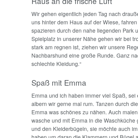
Raus an die frische Luft
Wir gehen eigentlich jeden Tag nach drauße
uns hinter dem Haus auf der Wiese, fahre
spazieren durch den nahe liegenden Park 
Spielplatz in unserer Nähe gehen wir bei 
stark am regnen ist, ziehen wir unsere R
Nachbarshund eine große Runde. Ganz nach
schlechte Kleidung.“
Spaß mit Emma
Emma und ich haben immer viel Spaß, sei
albern wir gerne mal rum. Tanzen durch d
Emma was schönes zu nähen. Auch malen 
wasche und mit Emma in die Waschküche g
und den Kleiderbügeln, sie möchte auch im
haben um daran die Klammern und Bügel a