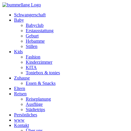
Schwangerschaft
Baby
Babyclub
Erstausstattung
Geburt
Hebamme
Stillen
Kids
Fashion
Kinderzimmer
KITA
Toniebox & tonies
Zuhause
Essen & Snacks
Eltern
Reisen
Reiseplanung
Ausflüge
Städtetrips
Persönliches
www
Kontakt
Über uns