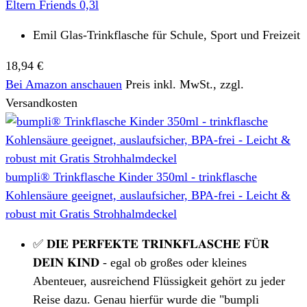
Eltern Friends 0,3l
Emil Glas-Trinkflasche für Schule, Sport und Freizeit
18,94 €
Bei Amazon anschauen
Preis inkl. MwSt., zzgl.
Versandkosten
bumpli® Trinkflasche Kinder 350ml - trinkflasche
Kohlensäure geeignet, auslaufsicher, BPA-frei - Leicht &
robust mit Gratis Strohhalmdeckel
✅ 𝐃𝐈𝐄 𝐏𝐄𝐑𝐅𝐄𝐊𝐓𝐄 𝐓𝐑𝐈𝐍𝐊𝐅𝐋𝐀𝐒𝐂𝐇𝐄 𝐅Ü𝐑
𝐃𝐄𝐈𝐍 𝐊𝐈𝐍𝐃 - egal ob großes oder kleines
Abenteuer, ausreichend Flüssigkeit gehört zu jeder
Reise dazu. Genau hierfür wurde die "bumpli