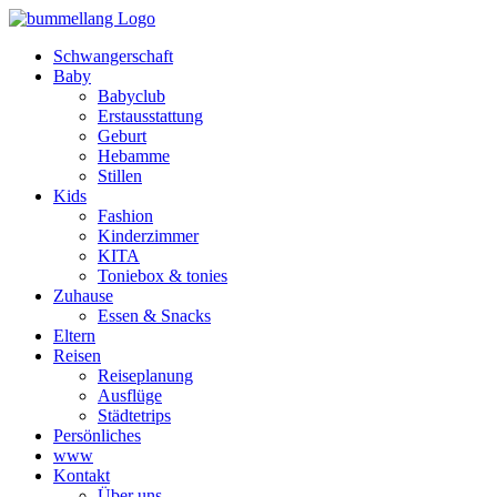
Schwangerschaft
Baby
Babyclub
Erstausstattung
Geburt
Hebamme
Stillen
Kids
Fashion
Kinderzimmer
KITA
Toniebox & tonies
Zuhause
Essen & Snacks
Eltern
Reisen
Reiseplanung
Ausflüge
Städtetrips
Persönliches
www
Kontakt
Über uns