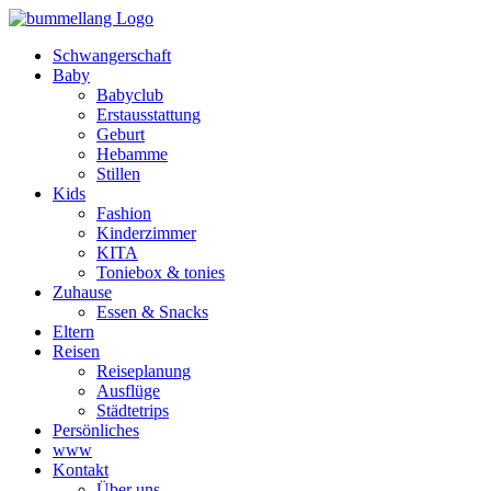
Schwangerschaft
Baby
Babyclub
Erstausstattung
Geburt
Hebamme
Stillen
Kids
Fashion
Kinderzimmer
KITA
Toniebox & tonies
Zuhause
Essen & Snacks
Eltern
Reisen
Reiseplanung
Ausflüge
Städtetrips
Persönliches
www
Kontakt
Über uns