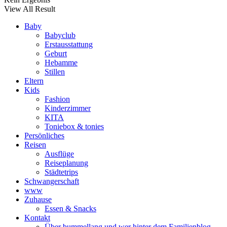
View All Result
Baby
Babyclub
Erstausstattung
Geburt
Hebamme
Stillen
Eltern
Kids
Fashion
Kinderzimmer
KITA
Toniebox & tonies
Persönliches
Reisen
Ausflüge
Reiseplanung
Städtetrips
Schwangerschaft
www
Zuhause
Essen & Snacks
Kontakt
Über bummellang und wer hinter dem Familienblog