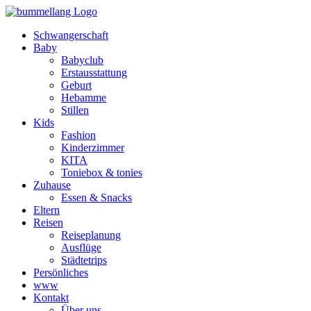
Schwangerschaft
Baby
Babyclub
Erstausstattung
Geburt
Hebamme
Stillen
Kids
Fashion
Kinderzimmer
KITA
Toniebox & tonies
Zuhause
Essen & Snacks
Eltern
Reisen
Reiseplanung
Ausflüge
Städtetrips
Persönliches
www
Kontakt
Über uns