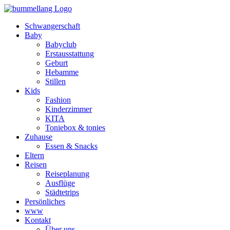
Schwangerschaft
Baby
Babyclub
Erstausstattung
Geburt
Hebamme
Stillen
Kids
Fashion
Kinderzimmer
KITA
Toniebox & tonies
Zuhause
Essen & Snacks
Eltern
Reisen
Reiseplanung
Ausflüge
Städtetrips
Persönliches
www
Kontakt
Über uns