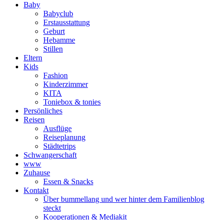
Baby
Babyclub
Erstausstattung
Geburt
Hebamme
Stillen
Eltern
Kids
Fashion
Kinderzimmer
KITA
Toniebox & tonies
Persönliches
Reisen
Ausflüge
Reiseplanung
Städtetrips
Schwangerschaft
www
Zuhause
Essen & Snacks
Kontakt
Über bummellang und wer hinter dem Familienblog
steckt
Kooperationen & Mediakit