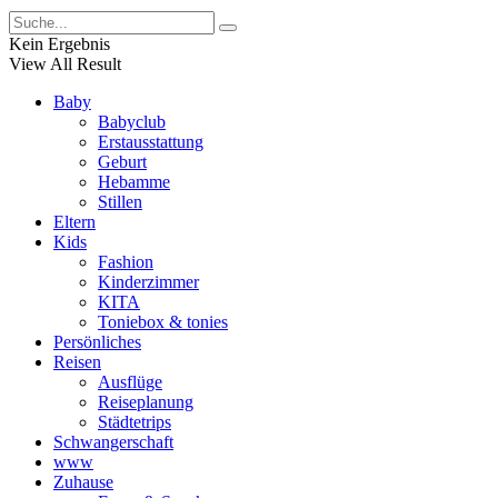
Kein Ergebnis
View All Result
Baby
Babyclub
Erstausstattung
Geburt
Hebamme
Stillen
Eltern
Kids
Fashion
Kinderzimmer
KITA
Toniebox & tonies
Persönliches
Reisen
Ausflüge
Reiseplanung
Städtetrips
Schwangerschaft
www
Zuhause