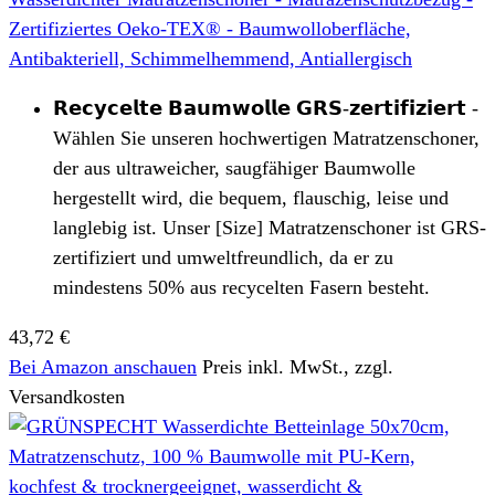
Zertifiziertes Oeko-TEX® - Baumwolloberfläche,
Antibakteriell, Schimmelhemmend, Antiallergisch
𝗥𝗲𝗰𝘆𝗰𝗲𝗹𝘁𝗲 𝗕𝗮𝘂𝗺𝘄𝗼𝗹𝗹𝗲 𝗚𝗥𝗦-𝘇𝗲𝗿𝘁𝗶𝗳𝗶𝘇𝗶𝗲𝗿𝘁 -
Wählen Sie unseren hochwertigen Matratzenschoner,
der aus ultraweicher, saugfähiger Baumwolle
hergestellt wird, die bequem, flauschig, leise und
langlebig ist. Unser [Size] Matratzenschoner ist GRS-
zertifiziert und umweltfreundlich, da er zu
mindestens 50% aus recycelten Fasern besteht.
43,72 €
Bei Amazon anschauen
Preis inkl. MwSt., zzgl.
Versandkosten