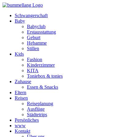
Schwangerschaft
Baby
Babyclub
Erstausstattung
Geburt
Hebamme
Stillen
Kids
Fashion
Kinderzimmer
KITA
Toniebox & tonies
Zuhause
Essen & Snacks
Eltern
Reisen
Reiseplanung
Ausflüge
Städtetrips
Persönliches
www
Kontakt
Über uns