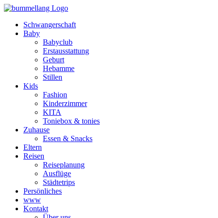
Schwangerschaft
Baby
Babyclub
Erstausstattung
Geburt
Hebamme
Stillen
Kids
Fashion
Kinderzimmer
KITA
Toniebox & tonies
Zuhause
Essen & Snacks
Eltern
Reisen
Reiseplanung
Ausflüge
Städtetrips
Persönliches
www
Kontakt
Über uns