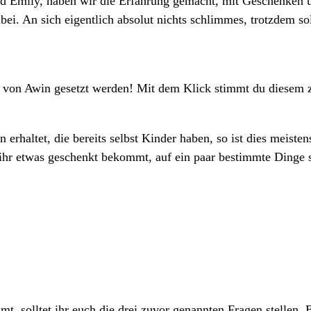
 Emily, haben wir die Erfahrung gemacht, mit Geschenken üb
ei. An sich eigentlich absolut nichts schlimmes, trotzdem soll
e von Awin gesetzt werden! Mit dem Klick stimmt du diesem 
rhaltet, die bereits selbst Kinder haben, so ist dies meiste
 etwas geschenkt bekommt, auf ein paar bestimmte Dinge sol
, solltet ihr euch die drei zuvor genannten Fragen stellen. B