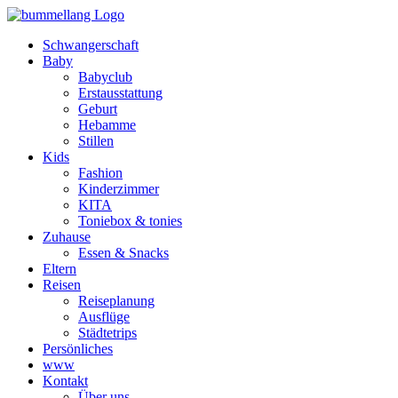
Schwangerschaft
Baby
Babyclub
Erstausstattung
Geburt
Hebamme
Stillen
Kids
Fashion
Kinderzimmer
KITA
Toniebox & tonies
Zuhause
Essen & Snacks
Eltern
Reisen
Reiseplanung
Ausflüge
Städtetrips
Persönliches
www
Kontakt
Über uns