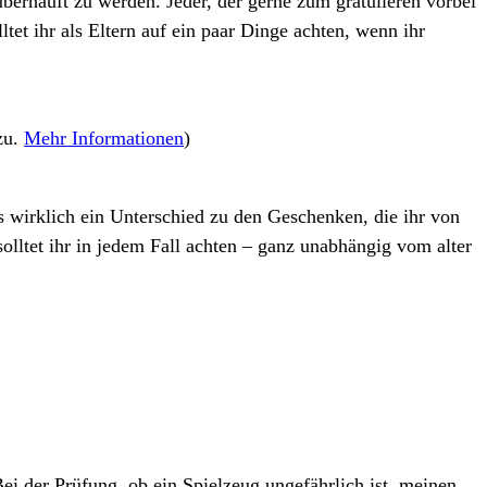
erhäuft zu werden. Jeder, der gerne zum gratulieren vorbei
tet ihr als Eltern auf ein paar Dinge achten, wenn ihr
zu.
Mehr Informationen
)
ns wirklich ein Unterschied zu den Geschenken, die ihr von
ltet ihr in jedem Fall achten – ganz unabhängig vom alter
ei der Prüfung, ob ein Spielzeug ungefährlich ist, meinen