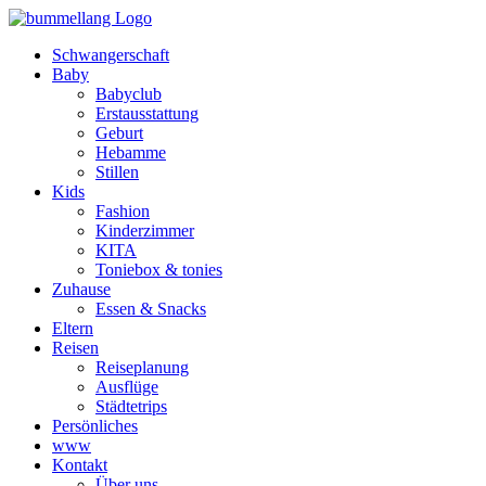
Schwangerschaft
Baby
Babyclub
Erstausstattung
Geburt
Hebamme
Stillen
Kids
Fashion
Kinderzimmer
KITA
Toniebox & tonies
Zuhause
Essen & Snacks
Eltern
Reisen
Reiseplanung
Ausflüge
Städtetrips
Persönliches
www
Kontakt
Über uns