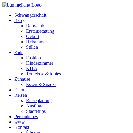
Schwangerschaft
Baby
Babyclub
Erstausstattung
Geburt
Hebamme
Stillen
Kids
Fashion
Kinderzimmer
KITA
Toniebox & tonies
Zuhause
Essen & Snacks
Eltern
Reisen
Reiseplanung
Ausflüge
Städtetrips
Persönliches
www
Kontakt
Über uns